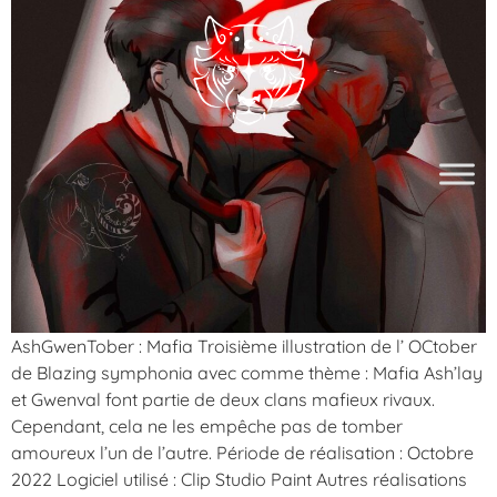
AshGwenTober : Mafia Troisième illustration de l’ OCtober
de Blazing symphonia avec comme thème : Mafia Ash’lay
et Gwenval font partie de deux clans mafieux rivaux.
Cependant, cela ne les empêche pas de tomber
amoureux l’un de l’autre. Période de réalisation : Octobre
2022 Logiciel utilisé : Clip Studio Paint Autres réalisations