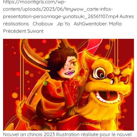
https://moontigris.com/wp-
content/uploads/2023/06/tinywow_carte-infos-
presentation-personnage-yunatsuki_26561107.mp4 Autres
réalisations Chaboux Jip Yo AshGwentober: Mafia
Précédent Suivant
Nouvel an chinois 2023 Illustration réalisée pour le nouvel